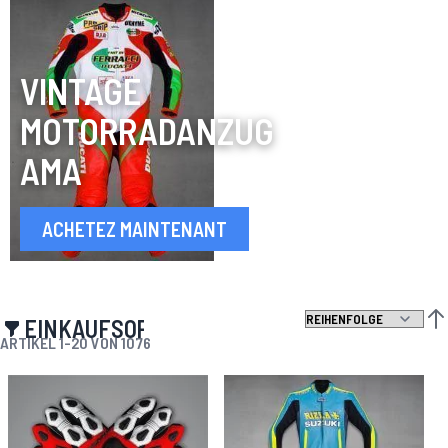
VINTAGE
MOTORRADANZUG
AMA
ACHETEZ MAINTENANT
EINKAUFSOPTIONEN
ABS
ARTIKEL
1
-
20
VON
1076