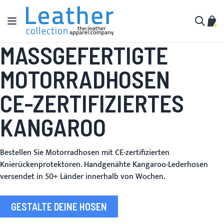
Zum Inhalt springen
Navigation umschalten
Mein
Suche
MASSGEFERTIGTE M
OTORRADHOSEN
CE-ZERTIFIZIERTES
KANGAROO
Bestellen Sie Motorradhosen mit CE-zertifizierten
Knierückenprotektoren. Handgenähte Kangaroo-Lederhosen
versendet in 50+ Länder innerhalb von Wochen.
GESTALTE DEINE HOSEN