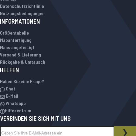
Datenschutzrichtlinie
Nutzungsbedingungen
INFORMATIONEN
Größentabelle
Mabanfertigung
Mass angefertigt
Versand & Lieferung
Rückgabe & Umtausch
HELFEN
Haben Sie eine Frage?
Chat
E-Mail
Whatsapp
Hilfezentrum
VERBINDEN SIE SICH MIT UNS
Melden Sie sich für unseren Newsletter an:
NEWSLETTER