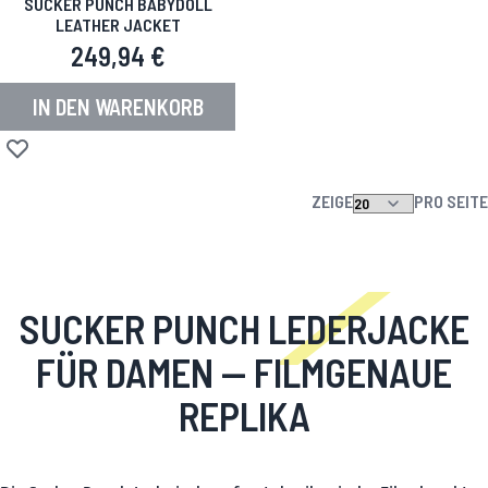
SUCKER PUNCH BABYDOLL
LEATHER JACKET
249,94 €
IN DEN WARENKORB
Zur Wunschliste hinzufügen
ZEIGE
PRO SEITE
SUCKER PUNCH LEDERJACKE
FÜR DAMEN
— FILMGENAUE
REPLIKA