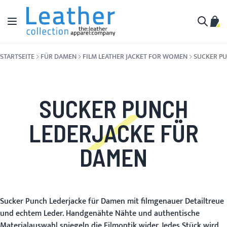
Zum Inhalt springen
Navigation umschalten
Mein
Suche
STARTSEITE
FÜR DAMEN
FILM LEATHER JACKET FOR WOMEN
SUCKER P
SUCKER PUNCH
LEDERJACKE FÜR
DAMEN
Sucker Punch Lederjacke für Damen mit filmgenauer Detailtreue
und echtem Leder. Handgenähte Nähte und authentische
Materialauswahl spiegeln die Filmoptik wider. Jedes Stück wird