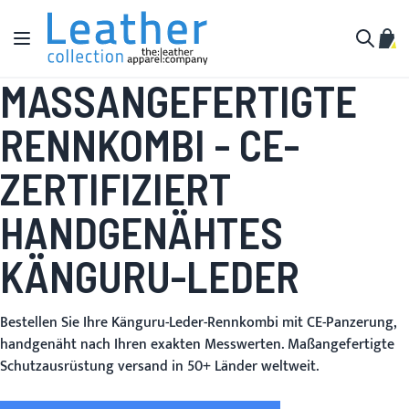
Zum Inhalt springen
Navigation umschalten
Mein
Suche
MASSANGEFERTIGTE R
ENNKOMBI - CE-Z
ERTIFIZIERT
HANDGENÄHTES
KÄNGURU-LEDER
Bestellen Sie Ihre Känguru-Leder-Rennkombi mit CE-Panzerung,
handgenäht nach Ihren exakten Messwerten. Maßangefertigte
Schutzausrüstung versand in 50+ Länder weltweit.