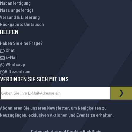
Mabanfertigung
Mass angefertigt
Versand & Lieferung
Rückgabe & Umtausch
HELFEN
Haben Sie eine Frage?
Chat
E-Mail
Whatsapp
Hilfezentrum
VERBINDEN SIE SICH MIT UNS
Melden Sie sich für unseren Newsletter an:
NEWSLETTER
ABO
Abonnieren Sie unseren Newsletter, um Neuigkeiten zu
Neuzugängen, exklusiven Aktionen und Events zu erhalten.
Datenschutz- und Cookie-Richtlinie