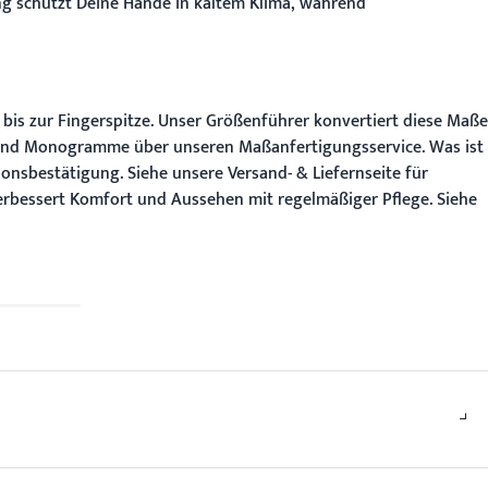
g schützt Deine Hände in kaltem Klima, während
bis zur Fingerspitze. Unser
Größenführer
konvertiert diese Maße
ls und Monogramme über unseren
Maßanfertigungsservice
.
Was ist
ionsbestätigung. Siehe unsere
Versand- & Liefernseite
für
 verbessert Komfort und Aussehen mit regelmäßiger Pflege. Siehe