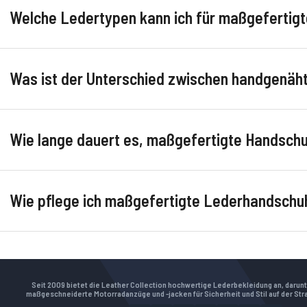
Welche Ledertypen kann ich für maßgefertig
Was ist der Unterschied zwischen handgenäh
Wie lange dauert es, maßgefertigte Handschu
Wie pflege ich maßgefertigte Lederhandschuh
Seit 2009 bietet die Leather Collection hochwertige Lederbekleidung an, darun
maßgeschneiderte Motorradanzüge und -jacken für Sicherheit und Stil auf der Str