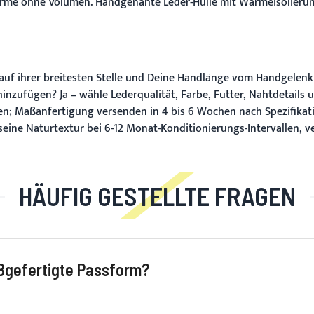
ärme ohne Volumen. Handgenähte Leder-Hülle mit Wärmeisolierun
f ihrer breitesten Stelle und Deine Handlänge vom Handgelenk 
 hinzufügen?
Ja – wähle Lederqualität, Farbe, Futter, Nahtdetai
en; Maßanfertigung versenden in 4 bis 6 Wochen nach Spezifikat
 seine Naturtextur bei 6-12 Monat-Konditionierungs-Intervallen,
HÄUFIG GESTELLTE FRAGEN
ßgefertigte Passform?