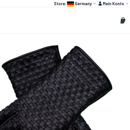
Language:
Konto
Store:
Germany
Mein Konto
HOT
OTO GP
BRAUCH
Suche
Such
Mein