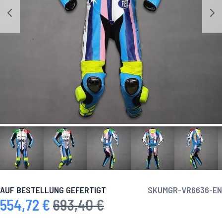
AUF BESTELLUNG GEFERTIGT
SKU
MGR-VR6636-EN
554,72 €
693,40 €
Sonderpreis
Regulärer Preis