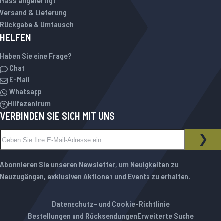
Mass angefertigt
Versand & Lieferung
Rückgabe & Umtausch
HELFEN
Haben Sie eine Frage?
Chat
E-Mail
Whatsapp
Hilfezentrum
VERBINDEN SIE SICH MIT UNS
Melden Sie sich für unseren Newsletter an:
NEWSLETTER
ABO
Abonnieren Sie unseren Newsletter, um Neuigkeiten zu
Neuzugängen, exklusiven Aktionen und Events zu erhalten.
Datenschutz- und Cookie-Richtlinie
Bestellungen und Rücksendungen
Erweiterte Suche