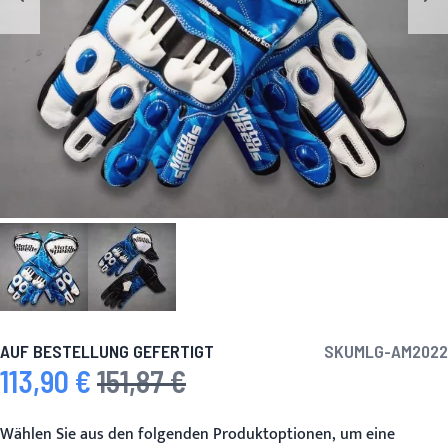
AUF BESTELLUNG GEFERTIGT
SKU
MLG-AM2022
113,90 €
151,87 €
Sonderpreis
Regulärer Preis
Wählen Sie aus den folgenden Produktoptionen, um eine