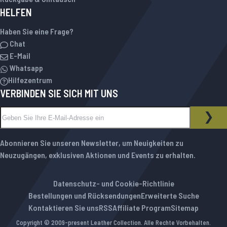
HELFEN
Haben Sie eine Frage?
Chat
E-Mail
Whatsapp
Hilfezentrum
VERBINDEN SIE SICH MIT UNS
Melden Sie sich für unseren Newsletter an:
NEWSLETTER
ABO
Abonnieren Sie unseren Newsletter, um Neuigkeiten zu
Neuzugängen, exklusiven Aktionen und Events zu erhalten.
Datenschutz- und Cookie-Richtlinie
Bestellungen und Rücksendungen
Erweiterte Suche
Kontaktieren Sie uns
RSS
Affiliate Program
Sitemap
Copyright © 2009-present Leather Collection. Alle Rechte Vorbehalten.