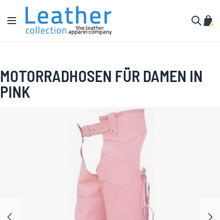
Zum Inhalt springen
Navigation umschalten
Mein
Suche
MOTORRADHOSEN FÜR DAMEN IN
PINK