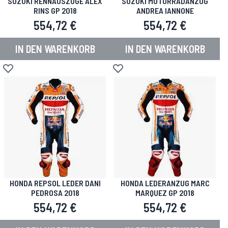
SUZUKI RENNAUSZÜGE ALEX
SUZUKI MOTORRADANZUG
RINS GP 2018
ANDREA IANNONE
554,72 €
554,72 €
IN DEN WARENKORB
IN DEN WARENKORB
Zur Wunschliste hinzufügen
Zur Wunschliste hinzufügen
HONDA REPSOL LEDER DANI
HONDA LEDERANZUG MARC
PEDROSA 2018
MARQUEZ GP 2018
554,72 €
554,72 €