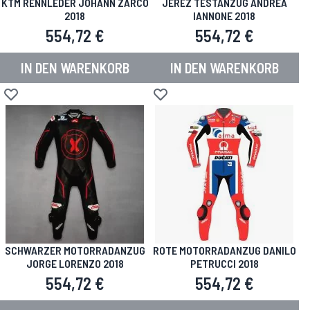
KTM RENNLEDER JOHANN ZARCO
JEREZ TESTANZUG ANDREA
2018
IANNONE 2018
554,72 €
554,72 €
IN DEN WARENKORB
IN DEN WARENKORB
Zur Wunschliste hinzufügen
Zur Wunschliste hinzufügen
SCHWARZER MOTORRADANZUG
ROTE MOTORRADANZUG DANILO
JORGE LORENZO 2018
PETRUCCI 2018
554,72 €
554,72 €