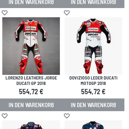
IN DEN WARENKORB
IN DEN WARENKORB
Zur Wunschliste hinzufügen
Zur Wunschliste hinzufügen
LORENZO LEATHERS JORGE
DOVIZIOSO LEDER DUCATI
DUCATI GP 2018
MOTOGP 2018
554,72 €
554,72 €
IN DEN WARENKORB
IN DEN WARENKORB
Zur Wunschliste hinzufügen
Zur Wunschliste hinzufügen