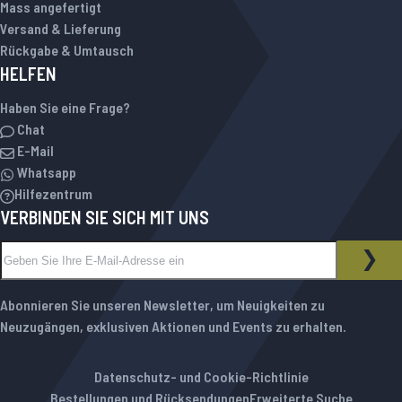
Mass angefertigt
Versand & Lieferung
Rückgabe & Umtausch
HELFEN
Haben Sie eine Frage?
Chat
E-Mail
Whatsapp
Hilfezentrum
VERBINDEN SIE SICH MIT UNS
Melden Sie sich für unseren Newsletter an:
NEWSLETTER
ABO
Abonnieren Sie unseren Newsletter, um Neuigkeiten zu
Neuzugängen, exklusiven Aktionen und Events zu erhalten.
Datenschutz- und Cookie-Richtlinie
Bestellungen und Rücksendungen
Erweiterte Suche