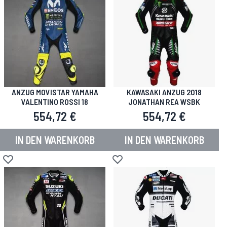
ANZUG MOVISTAR YAMAHA
KAWASAKI ANZUG 2018
VALENTINO ROSSI 18
JONATHAN REA WSBK
554,72 €
554,72 €
IN DEN WARENKORB
IN DEN WARENKORB
Zur Wunschliste hinzufügen
Zur Wunschliste hinzufügen