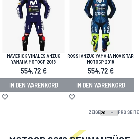
MAVERICK VINALES ANZUG
ROSSI ANZUG YAMAHA MOVISTAR
YAMAHA MOTOGP 2018
MOTOGP 2018
554,72 €
554,72 €
IN DEN WARENKORB
IN DEN WARENKORB
Zur Wunschliste hinzufügen
Zur Wunschliste hinzufügen
ZEIGE
PRO SEITE