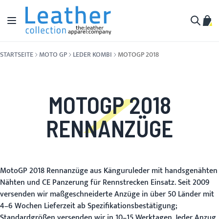
Zum Inhalt springen
Navigation umschalten
Mein
Suche
STARTSEITE
MOTO GP
LEDER KOMBI
MOTOGP 2018
MOTOGP 2018
RENNANZÜGE
MotoGP 2018 Rennanzüge aus Känguruleder mit handsgenähten
Nähten und CE Panzerung für Rennstrecken Einsatz. Seit 2009
versenden wir maßgeschneiderte Anzüge in über 50 Länder mit
4–6 Wochen Lieferzeit ab Spezifikationsbestätigung;
Standardgrößen versenden wir in 10–15 Werktagen. Jeder Anzug