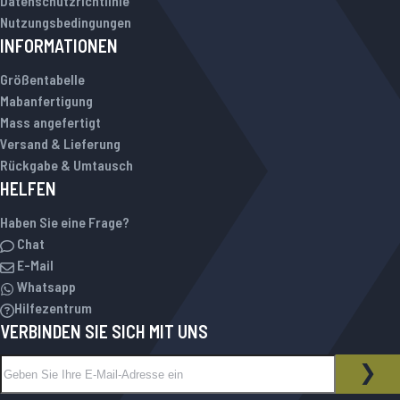
Datenschutzrichtlinie
Nutzungsbedingungen
INFORMATIONEN
Größentabelle
Mabanfertigung
Mass angefertigt
Versand & Lieferung
Rückgabe & Umtausch
HELFEN
Haben Sie eine Frage?
Chat
E-Mail
Whatsapp
Hilfezentrum
VERBINDEN SIE SICH MIT UNS
Melden Sie sich für unseren Newsletter an:
NEWSLETTER
ABO