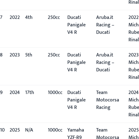
Rinal
7
2022
4th
250cc
Ducati
Aruba.it
2022
Panigale
Racing –
Mich
V4 R
Ducati
Rub
Rinal
8
2023
5th
250cc
Ducati
Aruba.it
2023
Panigale
Racing –
Mich
V4 R
Ducati
Rub
Rinal
9
2024
17th
1000cc
Ducati
Team
2024
Panigale
Motocorsa
Mich
V4 R
Racing
Rub
Rinal
10
2025
N/A
1000cc
Yamaha
Team
2025
YZF-R9
Motocorsa
Mich