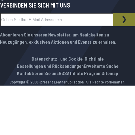
VERBINDEN SIE SICH MIT UNS
Melden Sie sich für unseren Newsletter an:
NEWSLETTER
ABO
Abonnieren Sie unseren Newsletter, um Neuigkeiten zu
Neuzugängen, exklusiven Aktionen und Events zu erhalten.
Datenschutz- und Cookie-Richtlinie
Bestellungen und Rücksendungen
Erweiterte Suche
Kontaktieren Sie uns
RSS
Affiliate Program
Sitemap
Copyright © 2009-present Leather Collection. Alle Rechte Vorbehalten.