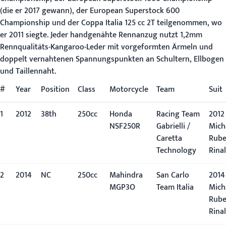
(die er 2017 gewann), der European Superstock 600
Championship und der Coppa Italia 125 cc 2T teilgenommen, wo
er 2011 siegte. Jeder handgenähte Rennanzug nutzt 1,2mm
Rennqualitäts-Kangaroo-Leder mit vorgeformten Ärmeln und
doppelt vernahtenen Spannungspunkten an Schultern, Ellbogen
und Taillennaht.
#
Year
Position
Class
Motorcycle
Team
Suit
1
2012
38th
250cc
Honda
Racing Team
2012 
NSF250R
Gabrielli /
Mich
Caretta
Rub
Technology
Rinal
2
2014
NC
250cc
Mahindra
San Carlo
2014 
MGP3O
Team Italia
Mich
Rub
Rinal