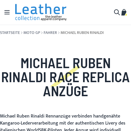
Zum Inhalt springen
Navigation umschalten
Mein
Suche
STARTSEITE
MOTO GP
FAHRER
MICHAEL RUBEN RINALDI
MICHAEL RUBEN
RINALDI RACE REPLICA
ANZÜGE
Michael Ruben Rinaldi Rennanzüge verbinden handgenähte
Kangaroo-Lederverarbeitung mit der authentischen Livery des
italienischen WorldSBK-Piloten. Jeder Anzug wird individuell