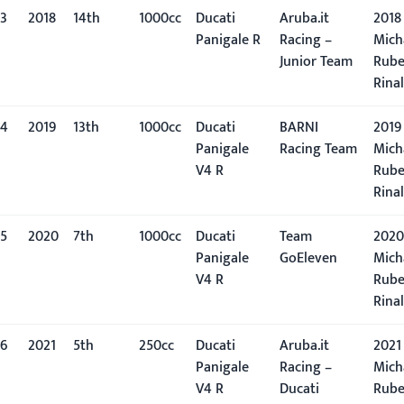
3
2018
14th
1000cc
Ducati
Aruba.it
2018 
Panigale R
Racing –
Mich
Junior Team
Rub
Rinal
4
2019
13th
1000cc
Ducati
BARNI
2019 
Panigale
Racing Team
Mich
V4 R
Rub
Rinal
5
2020
7th
1000cc
Ducati
Team
2020
Panigale
GoEleven
Mich
V4 R
Rub
Rinal
6
2021
5th
250cc
Ducati
Aruba.it
2021 
Panigale
Racing –
Mich
V4 R
Ducati
Rub