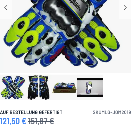
AUF BESTELLUNG GEFERTIGT
SKU
MLG-JOM2019
121,50 €
151,87 €
Sonderpreis
Regulärer Preis