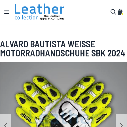
Zum Inhalt springen
Navigation umschalten
Mein
Suche
ALVARO BAUTISTA WEISSE M
OTORRADHANDSCHUHE SBK 2024