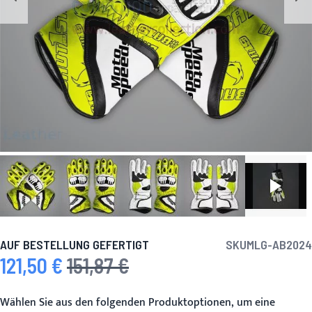
AUF BESTELLUNG GEFERTIGT
SKU
MLG-AB2024
121,50 €
151,87 €
Sonderpreis
Regulärer Preis
Wählen Sie aus den folgenden Produktoptionen, um eine