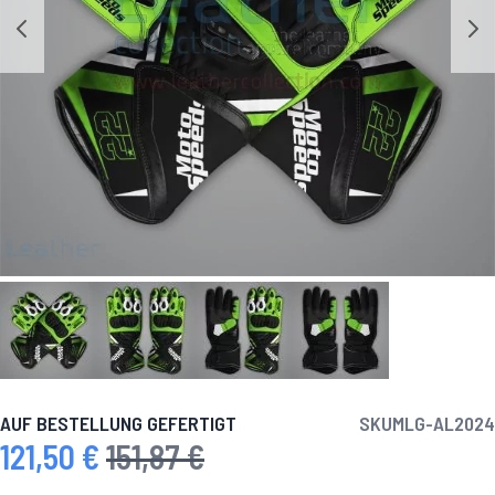
AUF BESTELLUNG GEFERTIGT
SKU
MLG-AL2024
121,50 €
151,87 €
Sonderpreis
Regulärer Preis