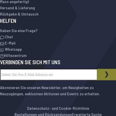
Mass angefertigt
Versand & Lieferung
Rückgabe & Umtausch
HELFEN
Haben Sie eine Frage?
Chat
E-Mail
Whatsapp
Hilfezentrum
VERBINDEN SIE SICH MIT UNS
Melden Sie sich für unseren Newsletter an:
NEWSLETTER
ABO
Abonnieren Sie unseren Newsletter, um Neuigkeiten zu
Neuzugängen, exklusiven Aktionen und Events zu erhalten.
Datenschutz- und Cookie-Richtlinie
Bestellungen und Rücksendungen
Erweiterte Suche