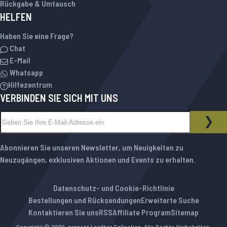
Rückgabe & Umtausch
HELFEN
Haben Sie eine Frage?
Chat
E-Mail
Whatsapp
Hilfezentrum
VERBINDEN SIE SICH MIT UNS
Melden Sie sich für unseren Newsletter an:
NEWSLETTER
ABO
Abonnieren Sie unseren Newsletter, um Neuigkeiten zu
Neuzugängen, exklusiven Aktionen und Events zu erhalten.
Datenschutz- und Cookie-Richtlinie
Bestellungen und Rücksendungen
Erweiterte Suche
Kontaktieren Sie uns
RSS
Affiliate Program
Sitemap