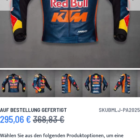
AUF BESTELLUNG GEFERTIGT
SKU
BMLJ-PA2025
295,06 €
368,83 €
Sonderpreis
Regulärer Preis
Wählen Sie aus den folgenden Produktoptionen, um eine