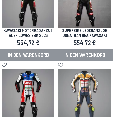
KAWASAKI MOTORRADANZUG
SUPERBIKE LEDERANZÜGE
ALEX LOWES SBK 2023
JONATHAN REA KAWASAKI
554,72 €
554,72 €
IN DEN WARENKORB
IN DEN WARENKORB
Zur Wunschliste hinzufügen
Zur Wunschliste hinzufügen