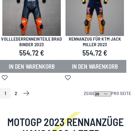
VOLLLEDERRENNEINTEILE BRAD
RENNANZUG FÜR KTM JACK
BINDER 2023
MILLER 2023
554,72 €
554,72 €
IN DEN WARENKORB
IN DEN WARENKORB
Zur Wunschliste hinzufügen
Zur Wunschliste hinzufügen
1
2
ZEIGE
PRO SEITE
SEITE
SIE LESEN GERADE DIE SEITE
SEITE
SEITE
WEITER
MOTOGP 2023 RENNANZÜGE