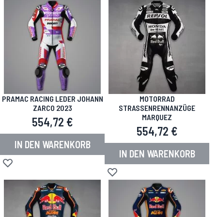
PRAMAC RACING LEDER JOHANN
MOTORRAD
ZARCO 2023
STRASSENRENNANZÜGE M
ARQUEZ
554,72 €
554,72 €
IN DEN WARENKORB
IN DEN WARENKORB
Zur Wunschliste hinzufügen
Zur Wunschliste hinzufügen