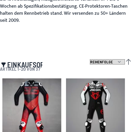
Wochen ab Spezifikationsbestätigung. CE-Protektoren-Taschen
halten dem Rennbetrieb stand. Wir versenden zu 50+ Ländern
seit 2009.
EINKAUFSOPTIONEN
ABS
ARTIKEL
1
-
20
VON
37