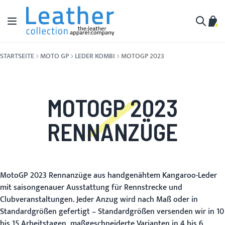
Zum Inhalt springen
Navigation umschalten
Mein
Suche
STARTSEITE
MOTO GP
LEDER KOMBI
MOTOGP 2023
MOTOGP 2023
RENNANZÜGE
MotoGP 2023 Rennanzüge aus handgenähtem Kangaroo-Leder
mit saisongenauer Ausstattung für Rennstrecke und
Clubveranstaltungen. Jeder Anzug wird nach Maß oder in
Standardgrößen gefertigt – Standardgrößen versenden wir in 10
bis 15 Arbeitstagen, maßgeschneiderte Varianten in 4 bis 6