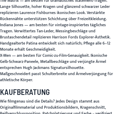
The Matrix
— am besten für dramatisches Statement-Tragen.
Lange Silhouette, hoher Kragen und glänzend schwarzer Leder
replizieren Laurence Fishburnes ikonischen Look. Verstärkte
Rückennähte unterstützen Schichtung über Freizeitkleidung.
Indiana Jones
— am besten für vintage-inspiriertes tägliches
Tragen. Verwittertes Tan-Leder, Messingbeschläge und
Brustaschendetail replizieren Harrison Fords Explorer-Ästhetik.
Handgealterte Patina entwickelt sich natürlich; Pflege alle 6–12
Monate erhält Geschmeidigkeit.
X-Men
— am besten für Comic-zu-Film-Genauigkeit. Ikonische
Gelb-Schwarz-Paneele, Metallbeschläge und verjüngte Ärmel
entsprechen Hugh Jackmans Signatursilhouette.
Maßgeschneidert passt Schulterbreite und Ärmelverjüngung für
athletische Körper.
KAUFBERATUNG
Wie filmgenau sind die Details?
Jedes Design stammt aus
Originalfilmmaterial und Produktionsbildern, Kragenschnitt,
Reißverschlussposition, Patchplatzierung und Farbe – verifiziert