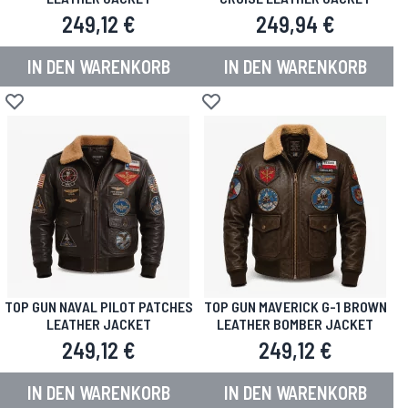
249,12 €
249,94 €
IN DEN WARENKORB
IN DEN WARENKORB
Zur Wunschliste hinzufügen
Zur Wunschliste hinzufügen
TOP GUN NAVAL PILOT PATCHES
TOP GUN MAVERICK G-1 BROWN
LEATHER JACKET
LEATHER BOMBER JACKET
249,12 €
249,12 €
IN DEN WARENKORB
IN DEN WARENKORB