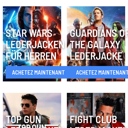
STAR WARS
GUARDIANS O
LEDERJACKEN
THE GALAXY
FÜR HERREN
LEDERJACKE
ACHETEZ MAINTENANT
ACHETEZ MAINTENAN
TOP GUN
FIGHT CLUB