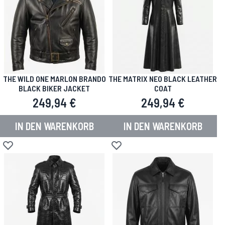
THE WILD ONE MARLON BRANDO
THE MATRIX NEO BLACK LEATHER
BLACK BIKER JACKET
COAT
249,94 €
249,94 €
IN DEN WARENKORB
IN DEN WARENKORB
Zur Wunschliste hinzufügen
Zur Wunschliste hinzufügen