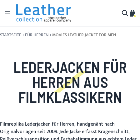
Zum Inhalt springen
Navigation umschalten
Mein
Suche
STARTSEITE
FÜR HERREN
MOVIES LEATHER JACKET FOR MEN
LEDERJACKEN FÜR
HERREN AUS
FILMKLASSIKERN
Filmreplika Lederjacken für Herren, handgenäht nach
Originalvorlagen seit 2009. Jede Jacke erfasst Kragenschnitt,
Reißverschlussposition und Farbabstimmung aus echtem Leder.