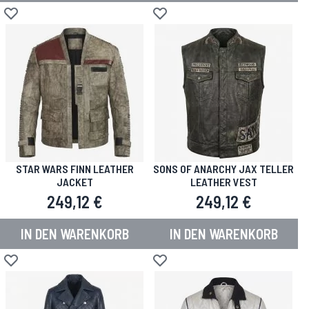
Zur Wunschliste hinzufügen
Zur Wunschliste hinzufügen
STAR WARS FINN LEATHER
SONS OF ANARCHY JAX TELLER
JACKET
LEATHER VEST
249,12 €
249,12 €
IN DEN WARENKORB
IN DEN WARENKORB
Zur Wunschliste hinzufügen
Zur Wunschliste hinzufügen