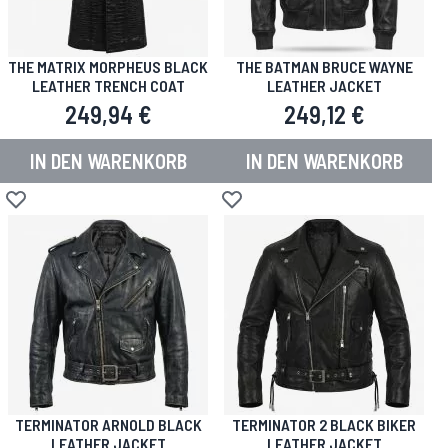
THE MATRIX MORPHEUS BLACK
THE BATMAN BRUCE WAYNE
LEATHER TRENCH COAT
LEATHER JACKET
249,94 €
249,12 €
IN DEN WARENKORB
IN DEN WARENKORB
Zur Wunschliste hinzufügen
Zur Wunschliste hinzufügen
TERMINATOR ARNOLD BLACK
TERMINATOR 2 BLACK BIKER
LEATHER JACKET
LEATHER JACKET