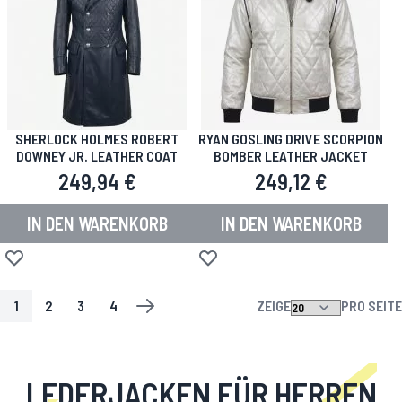
SHERLOCK HOLMES ROBERT
RYAN GOSLING DRIVE SCORPION
DOWNEY JR. LEATHER COAT
BOMBER LEATHER JACKET
249,94 €
249,12 €
IN DEN WARENKORB
IN DEN WARENKORB
Zur Wunschliste hinzufügen
Zur Wunschliste hinzufügen
1
2
3
4
ZEIGE
PRO SEITE
SEITE
SIE LESEN GERADE DIE SEITE
SEITE
SEITE
SEITE
SEITE
WEITER
LEDERJACKEN FÜR HERREN