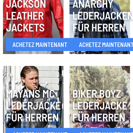
JACKSON
ANARCHY
LEATHER
LEDERJACKE
JACKETS
FÜR HERREN
ACHETEZ MAINTENANT
ACHETEZ MAINTENAN
MAYANS MC
BIKER BOYZ
LEDERJACKE
LEDERJACKE
FÜR HERREN
FÜR HERREN