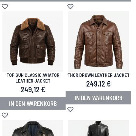
Zur Wunschliste hinzufügen
Zur Wunschliste hinzufügen
TOP GUN CLASSIC AVIATOR
THOR BROWN LEATHER JACKET
LEATHER JACKET
249,12 €
249,12 €
IN DEN WARENKORB
IN DEN WARENKORB
Zur Wunschliste hinzufügen
Zur Wunschliste hinzufügen