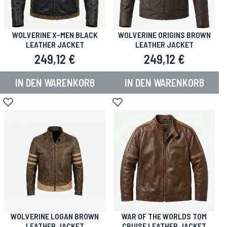
WOLVERINE X-MEN BLACK
WOLVERINE ORIGINS BROWN
LEATHER JACKET
LEATHER JACKET
249,12 €
249,12 €
IN DEN WARENKORB
IN DEN WARENKORB
Zur Wunschliste hinzufügen
Zur Wunschliste hinzufügen
WOLVERINE LOGAN BROWN
WAR OF THE WORLDS TOM
LEATHER JACKET
CRUISE LEATHER JACKET