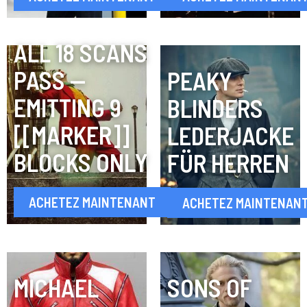
ALL 18 SCANS
PASS —
PEAKY
EMITTING 9
BLINDERS
[[MARKER]]
LEDERJACKE
BLOCKS ONLY
FÜR HERREN
ACHETEZ MAINTENANT
ACHETEZ MAINTENAN
MICHAEL
SONS OF