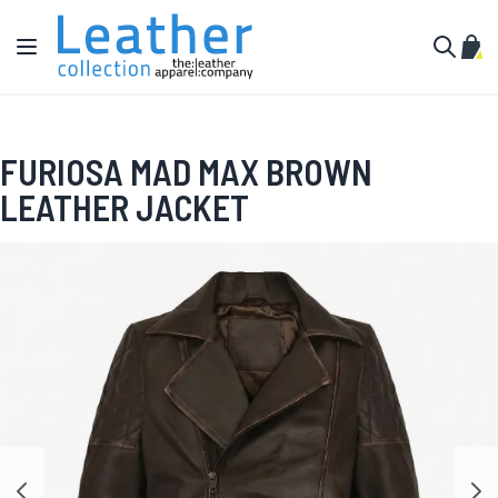
Zum Inhalt springen
Navigation umschalten
Mein
Suche
FURIOSA MAD MAX BROWN
LEATHER JACKET