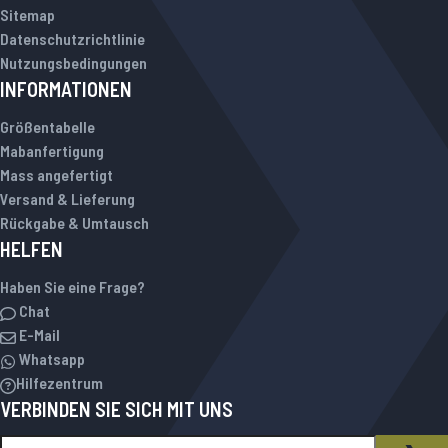
Sitemap
Datenschutzrichtlinie
Nutzungsbedingungen
INFORMATIONEN
Größentabelle
Mabanfertigung
Mass angefertigt
Versand & Lieferung
Rückgabe & Umtausch
HELFEN
Haben Sie eine Frage?
Chat
E-Mail
Whatsapp
Hilfezentrum
VERBINDEN SIE SICH MIT UNS
Melden Sie sich für unseren Newsletter an:
NEWSLETTER