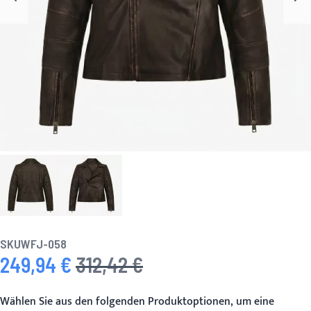
SKU
WFJ-058
249,94 €
312,42 €
Sonderpreis
Regulärer Preis
Wählen Sie aus den folgenden Produktoptionen, um eine